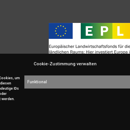
Cookie-Zustimmung verwalten
 Cookies, um
Funktional
 diesen
ndeutige IDs
oder
t werden.
ts Reserved | Kristins Haarträume
Impressum
Datenschutz
Kontakt
Cook